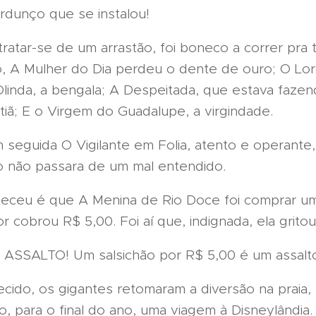
rdunço que se instalou!
ratar-se de um arrastão, foi boneco a correr pra 
, A Mulher do Dia perdeu o dente de ouro; O Lord
Olinda, a bengala; A Despeitada, que estava fazen
iã; E o Virgem do Guadalupe, a virgindade.
 seguida O Vigilante em Folia, atento e operante
do não passara de um mal entendido.
eceu é que A Menina de Rio Doce foi comprar um 
 cobrou R$ 5,00. Foi aí que, indignada, ela gritou
 ASSALTO! Um salsichão por R$ 5,00 é um assalt
cido, os gigantes retomaram a diversão na praia, 
 para o final do ano, uma viagem à Disneylândia.