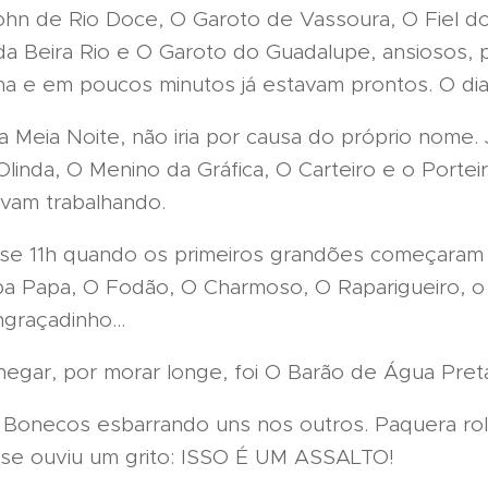
ohn de Rio Doce, O Garoto de Vassoura, O Fiel d
da Beira Rio e O Garoto do Guadalupe, ansiosos, 
a e em poucos minutos já estavam prontos. O dia
Meia Noite, não iria por causa do próprio nome.
inda, O Menino da Gráfica, O Carteiro e o Porteir
vam trabalhando.
se 11h quando os primeiros grandões começaram 
rba Papa, O Fodão, O Charmoso, O Raparigueiro, 
graçadinho...
hegar, por morar longe, foi O Barão de Água Pret
a. Bonecos esbarrando uns nos outros. Paquera rol
se ouviu um grito: ISSO É UM ASSALTO!