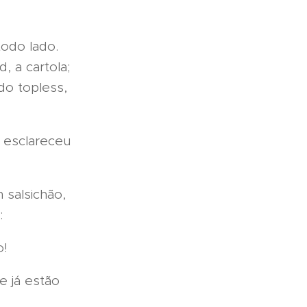
todo lado.
, a cartola;
do topless,
, esclareceu
salsichão,
:
o!
e já estão