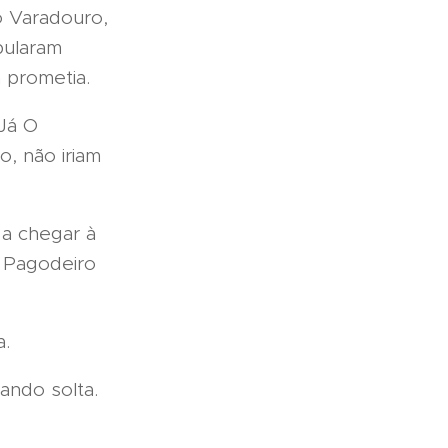
o Varadouro,
pularam
 prometia.
 Já O
o, não iriam
a chegar à
o Pagodeiro
a.
ando solta.