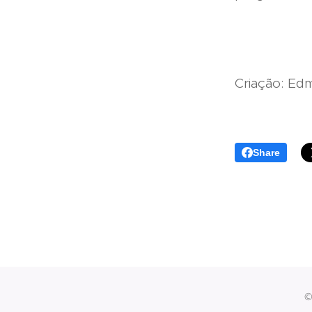
Cria
Share
©