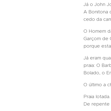
Já o John J
A Bonitona 
cedo da cam
O Homem da 
Garçom de Ol
porque esta
Já eram qua
praia: O Ba
Bolado, o En
O último a c
Praia lotad
De repente 