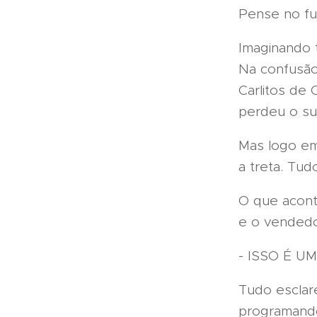
Pense no fu
Imaginando t
Na confusão
Carlitos de 
perdeu o sut
Mas logo em
a treta. Tu
O que acont
e o vendedor
- ISSO É UM
Tudo esclare
programando,