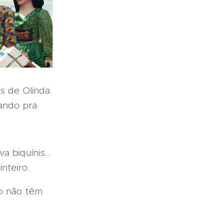
 de Olinda.
ando pra
 biquínis...
nteiro.
o não têm
.